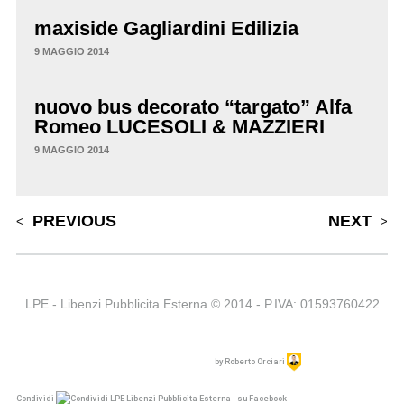
maxiside Gagliardini Edilizia
9 MAGGIO 2014
nuovo bus decorato “targato” Alfa
Romeo LUCESOLI & MAZZIERI
9 MAGGIO 2014
Post navigation
PREVIOUS
NEXT
LPE - Libenzi Pubblicita Esterna © 2014 - P.IVA: 01593760422
by
Roberto Orciari
Condividi