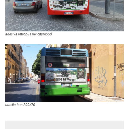
adesiva retrobus nei citymood
tabella bus 200×70