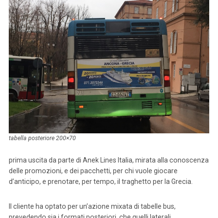
tabella posteriore 200×70
prima uscita da parte di Anek Lines Italia, mirata alla conoscenza
delle promozioni, e dei pacchetti, per chi vuole giocare
d’anticipo, e prenotare, per tempo, il traghetto per la Grecia.
Il cliente ha optato per un’azione mixata di tabelle bus,
prevedendo sia i formati posteriori, che quelli laterali.