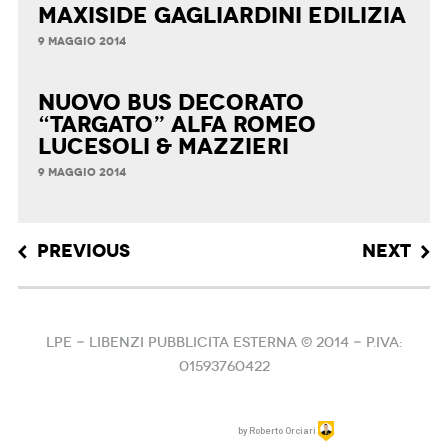
maxiside Gagliardini Edilizia
9 MAGGIO 2014
nuovo bus decorato
“targato” Alfa Romeo
LUCESOLI & MAZZIERI
9 MAGGIO 2014
Post navigation
PREVIOUS
NEXT
LPE - Libenzi Pubblicita Esterna © 2014 - P.IVA:
01593760422
by
Roberto Orciari